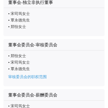
董事会-独立非执行董事
• 宋司筠女士
• 覃永德先生
• 郑怡女士
董事会委员会-审核委员会
• 郑怡女士
• 宋司筠女士
• 覃永德先生
审核委员会的职权范围
董事会委员会-薪酬委员会
• 宋司筠女士